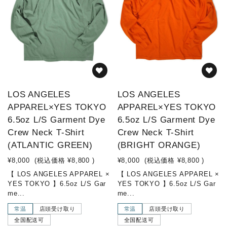
LOS ANGELES
LOS ANGELES
APPAREL×YES TOKYO
APPAREL×YES TOKYO
6.5oz L/S Garment Dye
6.5oz L/S Garment Dye
Crew Neck T-Shirt
Crew Neck T-Shirt
(ATLANTIC GREEN)
(BRIGHT ORANGE)
¥8,000
(税込価格
¥8,800
)
¥8,000
(税込価格
¥8,800
)
【 LOS ANGELES APPAREL ×
【 LOS ANGELES APPAREL ×
YES TOKYO 】6.5oz L/S Gar
YES TOKYO 】6.5oz L/S Gar
me...
me...
常温
店頭受け取り
常温
店頭受け取り
全国配送可
全国配送可