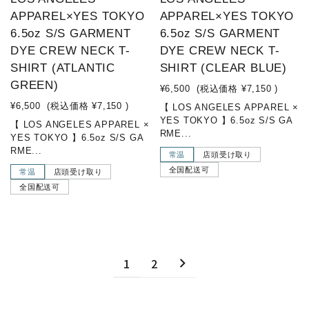
APPAREL×YES TOKYO
APPAREL×YES TOKYO
6.5oz S/S GARMENT
6.5oz S/S GARMENT
DYE CREW NECK T-
DYE CREW NECK T-
SHIRT (ATLANTIC
SHIRT (CLEAR BLUE)
GREEN)
¥6,500
(税込価格
¥7,150
)
¥6,500
(税込価格
¥7,150
)
【 LOS ANGELES APPAREL ×
YES TOKYO 】6.5oz S/S GA
【 LOS ANGELES APPAREL ×
RME...
YES TOKYO 】6.5oz S/S GA
RME...
常温
店頭受け取り
全国配送可
常温
店頭受け取り
全国配送可
1
2