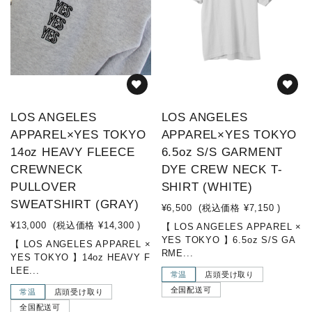
LOS ANGELES
LOS ANGELES
APPAREL×YES TOKYO
APPAREL×YES TOKYO
14oz HEAVY FLEECE
6.5oz S/S GARMENT
CREWNECK
DYE CREW NECK T-
PULLOVER
SHIRT (WHITE)
SWEATSHIRT (GRAY)
¥6,500
(税込価格
¥7,150
)
¥13,000
(税込価格
¥14,300
)
【 LOS ANGELES APPAREL ×
YES TOKYO 】6.5oz S/S GA
【 LOS ANGELES APPAREL ×
RME...
YES TOKYO 】14oz HEAVY F
LEE...
常温
店頭受け取り
全国配送可
常温
店頭受け取り
全国配送可