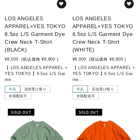
LOS ANGELES
LOS ANGELES
APPAREL×YES TOKYO
APPAREL×YES TOKYO
6.5oz L/S Garment Dye
6.5oz L/S Garment Dye
Crew Neck T-Shirt
Crew Neck T-Shirt
(BLACK)
(WHITE)
¥8,000
(税込価格
¥8,800
)
¥8,000
(税込価格
¥8,800
)
【 LOS ANGELES APPAREL ×
【 LOS ANGELES APPAREL ×
YES TOKYO 】6.5oz L/S Gar
YES TOKYO 】6.5oz L/S Gar
me...
me...
常温
店頭受け取り
常温
店頭受け取り
全国配送可
全国配送可
SOLD OUT
SOLD OUT