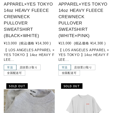
APPAREL×YES TOKYO
APPAREL×YES TOKYO
14oz HEAVY FLEECE
14oz HEAVY FLEECE
CREWNECK
CREWNECK
PULLOVER
PULLOVER
SWEATSHIRT
SWEATSHIRT
(BLACK×WHITE)
(WHITE×PINK)
¥13,000
(税込価格
¥14,300
)
¥13,000
(税込価格
¥14,300
)
【 LOS ANGELES APPAREL ×
【 LOS ANGELES APPAREL ×
YES TOKYO 】14oz HEAVY F
YES TOKYO 】14oz HEAVY F
LEE...
LEE...
常温
店頭受け取り
常温
店頭受け取り
全国配送可
全国配送可
SOLD OUT
SOLD OUT