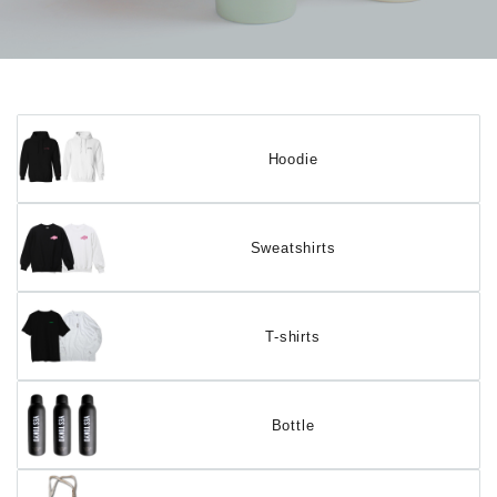
Hoodie
Sweatshirts
T-shirts
Bottle