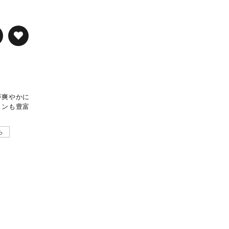
が爽やかに
ミンも豊富
ら