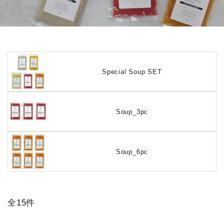
Special Soup SET
Soup_3pc
Soup_6pc
全15件