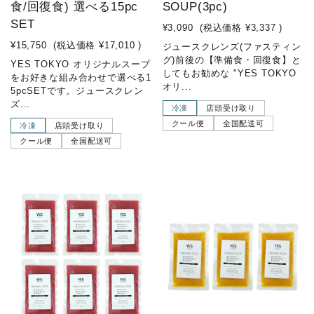
食/回復食) 選べる15pc
SOUP(3pc)
SET
¥3,090
(税込価格
¥3,337
)
¥15,750
(税込価格
¥17,010
)
ジュースクレンズ(ファスティン
グ)前後の【準備食・回復食】と
YES TOKYO オリジナルスープ
してもお勧めな "YES TOKYO
をお好きな組み合わせで選べる1
オリ...
5pcSETです。ジュースクレン
ズ...
冷凍
店頭受け取り
クール便
全国配送可
冷凍
店頭受け取り
クール便
全国配送可