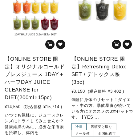
【ONLINE STORE 限
【ONLINE STORE 限
定】オリジナルコールド
定】Refreshing Detox
プレスジュース 1DAY＋
SET / デトックス系
ハーフDAY JUICE
(3pc)
CLEANSE for
¥3,150
(税込価格
¥3,402
)
DIET(200ml×15pc)
気軽に身体のリセット！ダイエ
ット中の方、暴飲暴食が続いて
¥14,550
(税込価格
¥15,714
)
いる方にオススメの3本セットで
いつでも気軽に、ジュースクレ
す。【YES ...
ンズにトライしてみませんか？
健康維持の為に、必要な栄養素
冷凍
店頭受け取り
を摂取し、体内を...
クール便
全国配送可