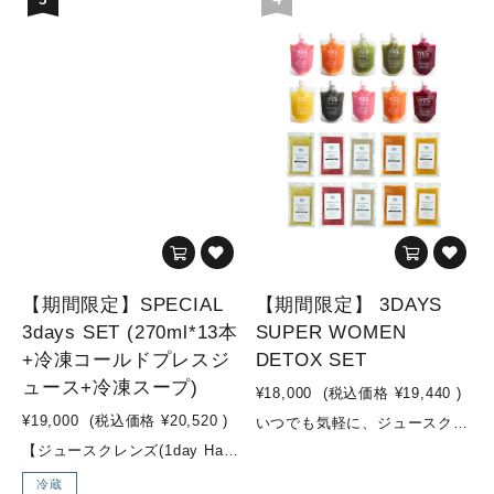
【期間限定】SPECIAL
【期間限定】 3DAYS
3days SET (270ml*13本
SUPER WOMEN
+冷凍コールドプレスジ
DETOX SET
ュース+冷凍スープ)
¥18,000
(税込価格
¥19,440
)
¥19,000
(税込価格
¥20,520
)
いつでも気軽に、ジュースクレンズにトライしてみませんか？健康維持の為に、必要な栄養素を摂取し、体内をデトックスしてあげましょう！こちらのセットは、ジュースクレンズ中は、オリジナルコールドプレスジュースを利用し、準備食や回復食では、オリジナルスープを活用したプログラムです。※準備食→ジュースクレンズ→回復食(合計：3DAYS)が可能な、女性におすすめの、ダイエット・デトックス効果に特化した内容のセットYES TOKYOでは、準備食・回復食期間に何を摂取して過ごして頂くかがとても重要と推進しており、効果にも大きく影響します。ジュースクレンズを検討中の方で、準備食・回復食期間中のお食事に関するお悩みが多いかと思いますが、こちらのセットで全てが解決！！そして、YES TOKYOオリジナルスープは、添加物不使用・動物性食品不使用でVEGAN対応のスープとなっており、スーパーフードを使用した栄養価が高く低カロリーなスープです。ジュースクレンズ後も身体の内側から温め、デトックス効果を高めてくれますので、安心してチャレンジして頂けます。3DAYS FASTING やり方準備食(1day)：オリジナルスープ5pcジュースクレンズ(1day)：オリジナルコールドプレスジュース10pc回復食(1day)：オリジナルスープ5pcオススメの飲む順番(オリジナルコールドプレスジュース)①Attractive woman②SUBLIME GREEN③LIQUID BEET④Brand New Day⑤LUSH LIFE⑥ZESTY⑦SUBLIME GREEN⑧LUSH LIFE⑨Attractive woman⑩LIQUID BEET※オリジナルスープはお好きな順番でお飲みください参考動画はこちらからチェック！▼【冷凍スープ・冷凍コールドプレスジュースでファスティング！】https://www.youtube.com/watch?v=4gthQIfA5O0【YES TOKYO オリジナルコールドプレスジュースとは...？】水・着色料・保存料などの添加物を一切使用せず、野菜・果物のみをコールドプレス製法でお搾りしたオリジナルジュースを、ご自宅でも気軽にお召し上がり頂けるように、冷凍してお届けします。【コールドプレス製法とは...？】コールドプレスとは熱を加えずに抽出する低温圧搾製法のことです。 そして、不溶性の食物繊維は除かれる為、胃腸への負担が少なく、吸収率も高まり栄養補給に優れています。様々なお野菜やフルーツを一度に効率よく摂取でき、お野菜不足の方はもちろん、お食事の代わりに置き換えるジュースクレンズ用として、お子様用ジュースとしてもオススメです。普段のお食事ではなかなか摂取しにくい栄養素も、YES TOKYOオリジナルコールドプレスジュースで取り入れ、食生活の見直しや健康や美容のサポートに繋げていきましょう！ こんな方にオススメ！・腸内環境を整えたい方・美肌づくり・ダイエットしたい方 セット内容◇オリジナルコールドプレスジュース◇■ZESTY(1pc)・リンゴ/パイナップル/ショウガ■LIQUID BEET(2pc)・ビーツ/リンゴ/ショウガ/レモン■LUSH LIFE(2pc)・リンゴ/小松菜/レモン■SUBLIME GREEN(2pc)・ケール/パイナップル/オレンジ/キュウリ/レモン■Brand New Day(1pc)・リンゴ/パイナップル/小松菜/レモン/チャコール(竹炭)■Attractive woman(2pc)・リンゴ/紫キャベツ/キャベツ/レモン◇オリジナルスープ◇■BEETS & EDAMAME SOUP -ビーツと枝豆の塩麹スープ-(2pc)・ビーツ/玉ねぎ/枝豆/塩麹/野菜スープ/(一部に大豆を含む)■QUINOA & HEMP OIL SOUP - キヌアとヘンプオイルのスープ -(2pc)・玉ねぎ/キヌア/ニンニク/ヘンプオイル/塩麹/野菜スープ■TOMATO & QUINOA SOUP - トマトとキヌアのスープ -(2pc)・ホールトマト/玉ねぎ/人参/キャベツ/マッシュルーム/キヌア/オリーブオイル/にんにく/ローリエ/塩麹■PUMPKIN & MISO SOUP - カボチャの味噌スープ -(2pc)・玉ねぎ/カボチャ/味噌/野菜スープ/(一部に大豆を含む)■MUSHROOM SOUP - マッシュルームのスープ -(2pc)・豆乳/玉ねぎ/マッシュルーム/オリーブオイル/ニンニク/食塩/胡椒(一部に大豆を含む) 内容量・オリジナルコールドプレスジュース：200ml×10pc・オリジナルスープ：180g×10pc
【ジュースクレンズ(1day Half)→回復食(1day Half)】までをスムーズに行える3日間セット回復食期間は何を食べて過ごしたら良いかわからない…ジュースクレンズ後から通常食に戻すまでの期間はどう過ごすべき？？と、お悩みの方はこちらのセットからスタートしてみませんか？！ジュースクレンズ後の、回復食期間をどう過ごすかはとても重要です。『YES TOKYO FROZEN COLDPRESSED JUICE』と『YES TOKYO ORIGINAL FROZEN SOUP』を使用し、ジュースクレンズの効果を最大限に引き出し、ジュースクレンズ後も穏やかにお過ごしいただけます。気軽に長期のジュースクレンズにチャレンジ可能なセットとなっておりますので是非お試し下さい！こんな方にオススメ！・ジュースクレンズ後が不安な方・長期間のジュースクレンズに挑戦したい方・ダイエット中で更なる成果を出したい方・暴飲暴食が続いて身体をスッキリさせたい方 セット内容【DAY 1】・PIXIE：リンゴ・パイナップ ・レモン・ショウガ・ターメリック・365DAYS：ホウレン草・キャベツ・ブロッコリー・パセリ・リンゴ・レモン・SUNSET：ニンジン・ショウガ・オレンジ・レモン・ウコン・THE ROSE：ビーツ・ニンジン・キャベツ・ショウガ・オレンジ・レモン・SEA SIDE：ホウレン草・セロリ・ロメインレタス・オレンジ・グレープフルーツ・ショウガ・スピルリナ・REFRESHER：リンゴ・パイナップル・グレープフルーツ・レモン・ビーツ・ローズ・MARBLES：ビーツ・キュウリ・ゴボウ・ショウガ・パイナップル・グレープフルーツ・レモン・MOSS GREEN：ケール・ホウレン草・セロリ・キュウリ・レモン・ショウガ ・グレープフルーツ【DAY 2】・3AM：白菜・パイナップル・グレープフルーツ・キャベツ・キュウリ・ゴボウ・ショウガ・LIME：パイナップル・ライム・白菜・キャベツ・グレープフルーツ・レモン・チアシード・REFRESHER：リンゴ・パイナップル・グレープフルーツ・レモン・グレープフルーツ・ビーツ・ローズ・MARBLES：ビーツ・キュウリ・ゴボウ・ショウガ・パイナップル・グレープフルーツ・レモン・365DAYS：ホウレン草・キャベツ・ブロッコリー・パセリ・リンゴ・レモン・キヌアとヘンプオイルのスープ・トマトとキヌアのスープ【DAY 3】・ZESTY・SUNRISE GLOW・ビーツと枝豆の塩麹スープ・キヌアとヘンプオイルのスープ・LUSH LIFE・キヌアとヘンプオイルのスープ・カボチャの味噌スープ・LIQUID BEETスープは冷凍スープでのお渡しとなります。冷凍コールドプレスジュースは冷凍でのお渡しとなります。※店頭受け取り、又はデリバリーでのお届けのみ対象となります。(デリバリー対応区域のみ)※種類の変更不可です。 内容量・コールドプレスジュース：270ml×12本・【冷凍】オリジナルコールドプレスジュース：200ml×4pc・【冷凍】オリジナルスープ：180g×6pc
冷蔵