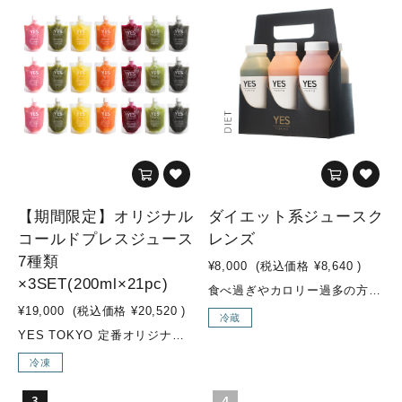
【期間限定】オリジナル
ダイエット系ジュースク
コールドプレスジュース
レンズ
7種類
¥8,000
(税込価格
¥8,640
)
×3SET(200ml×21pc)
食べ過ぎやカロリー過多の方のためのダイエットプログラム緑の野菜(ケール、ホウレン草、セロリ等)をたっぷりと使用し、糖質控えめな果物やカロリーを控えめにしたジュースが入ったダイエット系セットです。“お野菜感”のある味のジュースが多く入っています。ジュースクレンズ経験の豊富な方や、ファスティング経験のある方、ダイエット中の方などにオススメです。 こんな方にオススメ！・ダイエット中にバランス良く栄養補給したい方・ジュースクレンズ上級者の方・ウェイトコントロールしたい方・緑の野菜（ケール、ホウレン草、セロリなど）を多く摂取したい方・糖質制限しつつ、日常的に不足した野菜の栄養素をより多く補給したい方 セット内容MOSS GREEN / GREEN GOODNESS / SEA SIDE / ENERGIZER / VENUSなどが入ります 内容量350ml×6本
¥19,000
(税込価格
¥20,520
)
冷蔵
YES TOKYO 定番オリジナルコールドプレスジュースに加え、季節限定メニューの『Attractive woman』『Brand New Day』を加えた【期間限定 7種類×3SET】【YES TOKYO オリジナルコールドプレスジュースとは...？】水・着色料・保存料などの添加物を一切使用せず、野菜・果物のみをコールドプレス製法でお搾りしたオリジナルジュースを、ご自宅でも気軽にお召し上がり頂けるように、冷凍してお届けします。【コールドプレス製法とは...？】コールドプレスとは熱を加えずに抽出する低音圧搾製法のことです。 そして、不溶性の食物繊維は除かれる為、胃腸への負担が少なく、吸収率も高まり栄養補給に優れています。様々なお野菜やフルーツを一度に効率よく摂取でき、お野菜不足の方はもちろん、お食事の代わりに置き換えるジュースクレンズ用として、お子様用ジュースとしてもオススメです。普段のお食事ではなかなか摂取しにくい栄養素も、YES TOKYOオリジナルコールドプレスジュースで取り入れ、食生活の見直しや健康や美容のサポートに繋げていきましょう！ こんな方にオススメ！・野菜不足の方・腸内環境改善・2DAYSクレンズを行いたい方 素材・成分■Brand New Day(SEASONAL)・リンゴ/パイナップル/小松菜/レモン/チャコール(竹炭)■Attractive woman(SEASONAL)・リンゴ/紫キャベツ/キャベツ/レモン■ZESTY・リンゴ/パイナップル/ショウガ■SUNRISE GLOW・ニンジン/パイナップル/ショウガ/グレープフルーツ■LUSH LIFE・小松菜/リンゴ/レモン■SUBLIME GREEN・ケール/パイナップル/オレンジ/キュウリ/レモン■LIQUID BEET・ビーツ/リンゴ/ショウガ/レモン内容量・オリジナルコールドプレスジュース：200ml×21pc※各種3pcずつ
冷凍
3
4