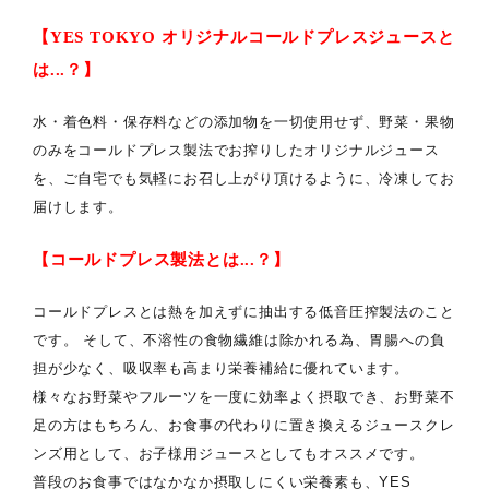
【YES TOKYO オリジナルコールドプレスジュースと
は...？】
水・着色料・保存料などの添加物を一切使用せず、野菜・果物
のみをコールドプレス製法でお搾りしたオリジナルジュース
を、ご自宅でも気軽にお召し上がり頂けるように、冷凍してお
届けします。
【コールドプレス製法とは...？】
コールドプレスとは熱を加えずに抽出する低音圧搾製法のこと
です。 そして、不溶性の食物繊維は除かれる為、胃腸への負
担が少なく、吸収率も高まり栄養補給に優れています。
様々なお野菜やフルーツを一度に効率よく摂取でき、お野菜不
足の方はもちろん、お食事の代わりに置き換えるジュースクレ
ンズ用として、お子様用ジュースとしてもオススメです。
普段のお食事ではなかなか摂取しにくい栄養素も、YES