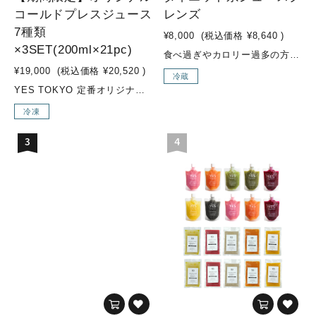
コールドプレスジュース
レンズ
7種類
¥8,000
(税込価格
¥8,640
)
×3SET(200ml×21pc)
食べ過ぎやカロリー過多の方のためのダイエットプログラム緑の野菜(ケール、ホウレン草、セロリ等)をたっぷりと使用し、糖質控えめな果物やカロリーを控えめにしたジュースが入ったダイエット系セットです。“お野菜感”のある味のジュースが多く入っています。ジュースクレンズ経験の豊富な方や、ファスティング経験のある方、ダイエット中の方などにオススメです。 こんな方にオススメ！・ダイエット中にバランス良く栄養補給したい方・ジュースクレンズ上級者の方・ウェイトコントロールしたい方・緑の野菜（ケール、ホウレン草、セロリなど）を多く摂取したい方・糖質制限しつつ、日常的に不足した野菜の栄養素をより多く補給したい方 セット内容MOSS GREEN / GREEN GOODNESS / SEA SIDE / ENERGIZER / VENUSなどが入ります 内容量350ml×6本
¥19,000
(税込価格
¥20,520
)
冷蔵
YES TOKYO 定番オリジナルコールドプレスジュースに加え、季節限定メニューの『Attractive woman』『Brand New Day』を加えた【期間限定 7種類×3SET】【YES TOKYO オリジナルコールドプレスジュースとは...？】水・着色料・保存料などの添加物を一切使用せず、野菜・果物のみをコールドプレス製法でお搾りしたオリジナルジュースを、ご自宅でも気軽にお召し上がり頂けるように、冷凍してお届けします。【コールドプレス製法とは...？】コールドプレスとは熱を加えずに抽出する低音圧搾製法のことです。 そして、不溶性の食物繊維は除かれる為、胃腸への負担が少なく、吸収率も高まり栄養補給に優れています。様々なお野菜やフルーツを一度に効率よく摂取でき、お野菜不足の方はもちろん、お食事の代わりに置き換えるジュースクレンズ用として、お子様用ジュースとしてもオススメです。普段のお食事ではなかなか摂取しにくい栄養素も、YES TOKYOオリジナルコールドプレスジュースで取り入れ、食生活の見直しや健康や美容のサポートに繋げていきましょう！ こんな方にオススメ！・野菜不足の方・腸内環境改善・2DAYSクレンズを行いたい方 素材・成分■Brand New Day(SEASONAL)・リンゴ/パイナップル/小松菜/レモン/チャコール(竹炭)■Attractive woman(SEASONAL)・リンゴ/紫キャベツ/キャベツ/レモン■ZESTY・リンゴ/パイナップル/ショウガ■SUNRISE GLOW・ニンジン/パイナップル/ショウガ/グレープフルーツ■LUSH LIFE・小松菜/リンゴ/レモン■SUBLIME GREEN・ケール/パイナップル/オレンジ/キュウリ/レモン■LIQUID BEET・ビーツ/リンゴ/ショウガ/レモン内容量・オリジナルコールドプレスジュース：200ml×21pc※各種3pcずつ
冷凍
3
4