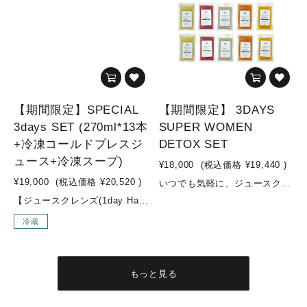
【期間限定】SPECIAL
【期間限定】 3DAYS
3days SET (270ml*13本
SUPER WOMEN
+冷凍コールドプレスジ
DETOX SET
ュース+冷凍スープ)
¥18,000
(税込価格
¥19,440
)
¥19,000
(税込価格
¥20,520
)
いつでも気軽に、ジュースクレンズにトライしてみませんか？健康維持の為に、必要な栄養素を摂取し、体内をデトックスしてあげましょう！こちらのセットは、ジュースクレンズ中は、オリジナルコールドプレスジュースを利用し、準備食や回復食では、オリジナルスープを活用したプログラムです。※準備食→ジュースクレンズ→回復食(合計：3DAYS)が可能な、女性におすすめの、ダイエット・デトックス効果に特化した内容のセットYES TOKYOでは、準備食・回復食期間に何を摂取して過ごして頂くかがとても重要と推進しており、効果にも大きく影響します。ジュースクレンズを検討中の方で、準備食・回復食期間中のお食事に関するお悩みが多いかと思いますが、こちらのセットで全てが解決！！そして、YES TOKYOオリジナルスープは、添加物不使用・動物性食品不使用でVEGAN対応のスープとなっており、スーパーフードを使用した栄養価が高く低カロリーなスープです。ジュースクレンズ後も身体の内側から温め、デトックス効果を高めてくれますので、安心してチャレンジして頂けます。3DAYS FASTING やり方準備食(1day)：オリジナルスープ5pcジュースクレンズ(1day)：オリジナルコールドプレスジュース10pc回復食(1day)：オリジナルスープ5pcオススメの飲む順番(オリジナルコールドプレスジュース)①Attractive woman②SUBLIME GREEN③LIQUID BEET④Brand New Day⑤LUSH LIFE⑥ZESTY⑦SUBLIME GREEN⑧LUSH LIFE⑨Attractive woman⑩LIQUID BEET※オリジナルスープはお好きな順番でお飲みください参考動画はこちらからチェック！▼【冷凍スープ・冷凍コールドプレスジュースでファスティング！】https://www.youtube.com/watch?v=4gthQIfA5O0【YES TOKYO オリジナルコールドプレスジュースとは...？】水・着色料・保存料などの添加物を一切使用せず、野菜・果物のみをコールドプレス製法でお搾りしたオリジナルジュースを、ご自宅でも気軽にお召し上がり頂けるように、冷凍してお届けします。【コールドプレス製法とは...？】コールドプレスとは熱を加えずに抽出する低温圧搾製法のことです。 そして、不溶性の食物繊維は除かれる為、胃腸への負担が少なく、吸収率も高まり栄養補給に優れています。様々なお野菜やフルーツを一度に効率よく摂取でき、お野菜不足の方はもちろん、お食事の代わりに置き換えるジュースクレンズ用として、お子様用ジュースとしてもオススメです。普段のお食事ではなかなか摂取しにくい栄養素も、YES TOKYOオリジナルコールドプレスジュースで取り入れ、食生活の見直しや健康や美容のサポートに繋げていきましょう！ こんな方にオススメ！・腸内環境を整えたい方・美肌づくり・ダイエットしたい方 セット内容◇オリジナルコールドプレスジュース◇■ZESTY(1pc)・リンゴ/パイナップル/ショウガ■LIQUID BEET(2pc)・ビーツ/リンゴ/ショウガ/レモン■LUSH LIFE(2pc)・リンゴ/小松菜/レモン■SUBLIME GREEN(2pc)・ケール/パイナップル/オレンジ/キュウリ/レモン■Brand New Day(1pc)・リンゴ/パイナップル/小松菜/レモン/チャコール(竹炭)■Attractive woman(2pc)・リンゴ/紫キャベツ/キャベツ/レモン◇オリジナルスープ◇■BEETS & EDAMAME SOUP -ビーツと枝豆の塩麹スープ-(2pc)・ビーツ/玉ねぎ/枝豆/塩麹/野菜スープ/(一部に大豆を含む)■QUINOA & HEMP OIL SOUP - キヌアとヘンプオイルのスープ -(2pc)・玉ねぎ/キヌア/ニンニク/ヘンプオイル/塩麹/野菜スープ■TOMATO & QUINOA SOUP - トマトとキヌアのスープ -(2pc)・ホールトマト/玉ねぎ/人参/キャベツ/マッシュルーム/キヌア/オリーブオイル/にんにく/ローリエ/塩麹■PUMPKIN & MISO SOUP - カボチャの味噌スープ -(2pc)・玉ねぎ/カボチャ/味噌/野菜スープ/(一部に大豆を含む)■MUSHROOM SOUP - マッシュルームのスープ -(2pc)・豆乳/玉ねぎ/マッシュルーム/オリーブオイル/ニンニク/食塩/胡椒(一部に大豆を含む) 内容量・オリジナルコールドプレスジュース：200ml×10pc・オリジナルスープ：180g×10pc
【ジュースクレンズ(1day Half)→回復食(1day Half)】までをスムーズに行える3日間セット回復食期間は何を食べて過ごしたら良いかわからない…ジュースクレンズ後から通常食に戻すまでの期間はどう過ごすべき？？と、お悩みの方はこちらのセットからスタートしてみませんか？！ジュースクレンズ後の、回復食期間をどう過ごすかはとても重要です。『YES TOKYO FROZEN COLDPRESSED JUICE』と『YES TOKYO ORIGINAL FROZEN SOUP』を使用し、ジュースクレンズの効果を最大限に引き出し、ジュースクレンズ後も穏やかにお過ごしいただけます。気軽に長期のジュースクレンズにチャレンジ可能なセットとなっておりますので是非お試し下さい！こんな方にオススメ！・ジュースクレンズ後が不安な方・長期間のジュースクレンズに挑戦したい方・ダイエット中で更なる成果を出したい方・暴飲暴食が続いて身体をスッキリさせたい方 セット内容【DAY 1】・PIXIE：リンゴ・パイナップ ・レモン・ショウガ・ターメリック・365DAYS：ホウレン草・キャベツ・ブロッコリー・パセリ・リンゴ・レモン・SUNSET：ニンジン・ショウガ・オレンジ・レモン・ウコン・THE ROSE：ビーツ・ニンジン・キャベツ・ショウガ・オレンジ・レモン・SEA SIDE：ホウレン草・セロリ・ロメインレタス・オレンジ・グレープフルーツ・ショウガ・スピルリナ・REFRESHER：リンゴ・パイナップル・グレープフルーツ・レモン・ビーツ・ローズ・MARBLES：ビーツ・キュウリ・ゴボウ・ショウガ・パイナップル・グレープフルーツ・レモン・MOSS GREEN：ケール・ホウレン草・セロリ・キュウリ・レモン・ショウガ ・グレープフルーツ【DAY 2】・3AM：白菜・パイナップル・グレープフルーツ・キャベツ・キュウリ・ゴボウ・ショウガ・LIME：パイナップル・ライム・白菜・キャベツ・グレープフルーツ・レモン・チアシード・REFRESHER：リンゴ・パイナップル・グレープフルーツ・レモン・グレープフルーツ・ビーツ・ローズ・MARBLES：ビーツ・キュウリ・ゴボウ・ショウガ・パイナップル・グレープフルーツ・レモン・365DAYS：ホウレン草・キャベツ・ブロッコリー・パセリ・リンゴ・レモン・キヌアとヘンプオイルのスープ・トマトとキヌアのスープ【DAY 3】・ZESTY・SUNRISE GLOW・ビーツと枝豆の塩麹スープ・キヌアとヘンプオイルのスープ・LUSH LIFE・キヌアとヘンプオイルのスープ・カボチャの味噌スープ・LIQUID BEETスープは冷凍スープでのお渡しとなります。冷凍コールドプレスジュースは冷凍でのお渡しとなります。※店頭受け取り、又はデリバリーでのお届けのみ対象となります。(デリバリー対応区域のみ)※種類の変更不可です。 内容量・コールドプレスジュース：270ml×12本・【冷凍】オリジナルコールドプレスジュース：200ml×4pc・【冷凍】オリジナルスープ：180g×6pc
冷蔵
もっと見る