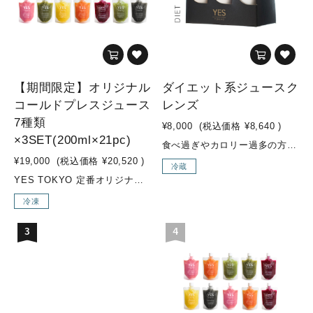
【期間限定】オリジナル
ダイエット系ジュースク
コールドプレスジュース
レンズ
7種類
¥8,000
(税込価格
¥8,640
)
×3SET(200ml×21pc)
食べ過ぎやカロリー過多の方のためのダイエットプログラム緑の野菜(ケール、ホウレン草、セロリ等)をたっぷりと使用し、糖質控えめな果物やカロリーを控えめにしたジュースが入ったダイエット系セットです。“お野菜感”のある味のジュースが多く入っています。ジュースクレンズ経験の豊富な方や、ファスティング経験のある方、ダイエット中の方などにオススメです。 こんな方にオススメ！・ダイエット中にバランス良く栄養補給したい方・ジュースクレンズ上級者の方・ウェイトコントロールしたい方・緑の野菜（ケール、ホウレン草、セロリなど）を多く摂取したい方・糖質制限しつつ、日常的に不足した野菜の栄養素をより多く補給したい方 セット内容MOSS GREEN / GREEN GOODNESS / SEA SIDE / ENERGIZER / VENUSなどが入ります 内容量350ml×6本
¥19,000
(税込価格
¥20,520
)
冷蔵
YES TOKYO 定番オリジナルコールドプレスジュースに加え、季節限定メニューの『Attractive woman』『Brand New Day』を加えた【期間限定 7種類×3SET】【YES TOKYO オリジナルコールドプレスジュースとは...？】水・着色料・保存料などの添加物を一切使用せず、野菜・果物のみをコールドプレス製法でお搾りしたオリジナルジュースを、ご自宅でも気軽にお召し上がり頂けるように、冷凍してお届けします。【コールドプレス製法とは...？】コールドプレスとは熱を加えずに抽出する低音圧搾製法のことです。 そして、不溶性の食物繊維は除かれる為、胃腸への負担が少なく、吸収率も高まり栄養補給に優れています。様々なお野菜やフルーツを一度に効率よく摂取でき、お野菜不足の方はもちろん、お食事の代わりに置き換えるジュースクレンズ用として、お子様用ジュースとしてもオススメです。普段のお食事ではなかなか摂取しにくい栄養素も、YES TOKYOオリジナルコールドプレスジュースで取り入れ、食生活の見直しや健康や美容のサポートに繋げていきましょう！ こんな方にオススメ！・野菜不足の方・腸内環境改善・2DAYSクレンズを行いたい方 素材・成分■Brand New Day(SEASONAL)・リンゴ/パイナップル/小松菜/レモン/チャコール(竹炭)■Attractive woman(SEASONAL)・リンゴ/紫キャベツ/キャベツ/レモン■ZESTY・リンゴ/パイナップル/ショウガ■SUNRISE GLOW・ニンジン/パイナップル/ショウガ/グレープフルーツ■LUSH LIFE・小松菜/リンゴ/レモン■SUBLIME GREEN・ケール/パイナップル/オレンジ/キュウリ/レモン■LIQUID BEET・ビーツ/リンゴ/ショウガ/レモン内容量・オリジナルコールドプレスジュース：200ml×21pc※各種3pcずつ
冷凍
3
4