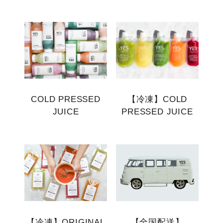
COLD PRESSED
【冷凍】COLD
JUICE
PRESSED JUICE
【冷凍】ORIGINAL
【全国配送】