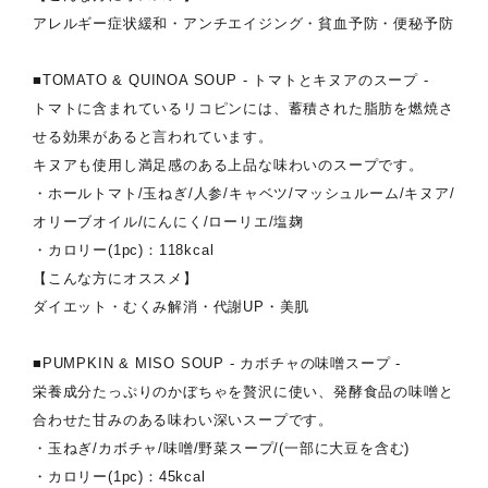
アレルギー症状緩和・アンチエイジング・貧血予防・便秘予防
■TOMATO & QUINOA SOUP - トマトとキヌアのスープ -
トマトに含まれているリコピンには、蓄積された脂肪を燃焼さ
せる効果があると言われています。
キヌアも使用し満足感のある上品な味わいのスープです。
・ホールトマト/玉ねぎ/人参/キャベツ/マッシュルーム/キヌア/
オリーブオイル/にんにく/ローリエ/塩麹
・カロリー(1pc)：118kcal
【こんな方にオススメ】
ダイエット・むくみ解消・代謝UP・美肌
■PUMPKIN & MISO SOUP - カボチャの味噌スープ -
栄養成分たっぷりのかぼちゃを贅沢に使い、発酵食品の味噌と
合わせた甘みのある味わい深いスープです。
・玉ねぎ/カボチャ/味噌/野菜スープ/(一部に大豆を含む)
・カロリー(1pc)：45kcal