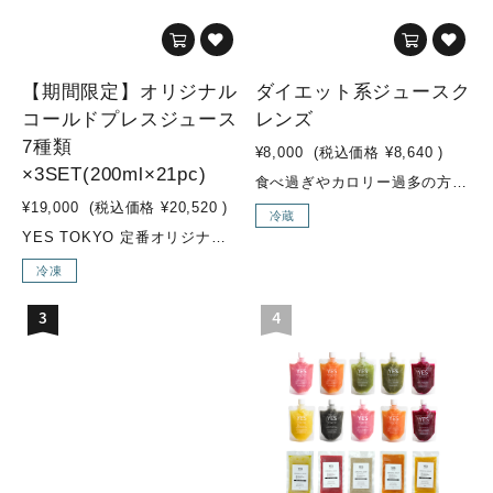
【期間限定】オリジナル
ダイエット系ジュースク
コールドプレスジュース
レンズ
7種類
¥8,000
(税込価格
¥8,640
)
×3SET(200ml×21pc)
食べ過ぎやカロリー過多の方のためのダイエットプログラム緑の野菜(ケール、ホウレン草、セロリ等)をたっぷりと使用し、糖質控えめな果物やカロリーを控えめにしたジュースが入ったダイエット系セットです。“お野菜感”のある味のジュースが多く入っています。ジュースクレンズ経験の豊富な方や、ファスティング経験のある方、ダイエット中の方などにオススメです。 こんな方にオススメ！・ダイエット中にバランス良く栄養補給したい方・ジュースクレンズ上級者の方・ウェイトコントロールしたい方・緑の野菜（ケール、ホウレン草、セロリなど）を多く摂取したい方・糖質制限しつつ、日常的に不足した野菜の栄養素をより多く補給したい方 セット内容MOSS GREEN / GREEN GOODNESS / SEA SIDE / ENERGIZER / VENUSなどが入ります 内容量350ml×6本
¥19,000
(税込価格
¥20,520
)
冷蔵
YES TOKYO 定番オリジナルコールドプレスジュースに加え、季節限定メニューの『Attractive woman』『Brand New Day』を加えた【期間限定 7種類×3SET】【YES TOKYO オリジナルコールドプレスジュースとは...？】水・着色料・保存料などの添加物を一切使用せず、野菜・果物のみをコールドプレス製法でお搾りしたオリジナルジュースを、ご自宅でも気軽にお召し上がり頂けるように、冷凍してお届けします。【コールドプレス製法とは...？】コールドプレスとは熱を加えずに抽出する低音圧搾製法のことです。 そして、不溶性の食物繊維は除かれる為、胃腸への負担が少なく、吸収率も高まり栄養補給に優れています。様々なお野菜やフルーツを一度に効率よく摂取でき、お野菜不足の方はもちろん、お食事の代わりに置き換えるジュースクレンズ用として、お子様用ジュースとしてもオススメです。普段のお食事ではなかなか摂取しにくい栄養素も、YES TOKYOオリジナルコールドプレスジュースで取り入れ、食生活の見直しや健康や美容のサポートに繋げていきましょう！ こんな方にオススメ！・野菜不足の方・腸内環境改善・2DAYSクレンズを行いたい方 素材・成分■Brand New Day(SEASONAL)・リンゴ/パイナップル/小松菜/レモン/チャコール(竹炭)■Attractive woman(SEASONAL)・リンゴ/紫キャベツ/キャベツ/レモン■ZESTY・リンゴ/パイナップル/ショウガ■SUNRISE GLOW・ニンジン/パイナップル/ショウガ/グレープフルーツ■LUSH LIFE・小松菜/リンゴ/レモン■SUBLIME GREEN・ケール/パイナップル/オレンジ/キュウリ/レモン■LIQUID BEET・ビーツ/リンゴ/ショウガ/レモン内容量・オリジナルコールドプレスジュース：200ml×21pc※各種3pcずつ
冷凍
3
4