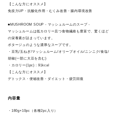
【こんな方にオススメ】
免疫力UP・抗酸化作用・むくみ改善・腸内環境改善
■MUSHROOM SOUP - マッシュルームのスープ -
マッシュルームは低カロリー且つ食物繊維も豊富で、驚くほど
の栄養素が詰まっています。
ポタージュのような濃厚なスープです。
・豆乳/玉ねぎ/マッシュルーム/オリーブオイル/ニンニク/食塩/
胡椒(一部に大豆を含む)
・カロリー(1pc)：91kcal
【こんな方にオススメ】
デトックス・便秘改善・ダイエット・疲労回復
内容量
・180g×10pc（各種2pc入り）