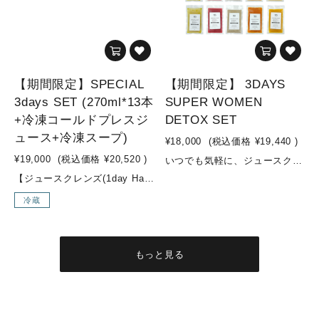
【期間限定】SPECIAL
【期間限定】 3DAYS
3days SET (270ml*13本
SUPER WOMEN
+冷凍コールドプレスジ
DETOX SET
ュース+冷凍スープ)
¥18,000
(税込価格
¥19,440
)
¥19,000
(税込価格
¥20,520
)
いつでも気軽に、ジュースクレンズにトライしてみませんか？健康維持の為に、必要な栄養素を摂取し、体内をデトックスしてあげましょう！こちらのセットは、ジュースクレンズ中は、オリジナルコールドプレスジュースを利用し、準備食や回復食では、オリジナルスープを活用したプログラムです。※準備食→ジュースクレンズ→回復食(合計：3DAYS)が可能な、女性におすすめの、ダイエット・デトックス効果に特化した内容のセットYES TOKYOでは、準備食・回復食期間に何を摂取して過ごして頂くかがとても重要と推進しており、効果にも大きく影響します。ジュースクレンズを検討中の方で、準備食・回復食期間中のお食事に関するお悩みが多いかと思いますが、こちらのセットで全てが解決！！そして、YES TOKYOオリジナルスープは、添加物不使用・動物性食品不使用でVEGAN対応のスープとなっており、スーパーフードを使用した栄養価が高く低カロリーなスープです。ジュースクレンズ後も身体の内側から温め、デトックス効果を高めてくれますので、安心してチャレンジして頂けます。3DAYS FASTING やり方準備食(1day)：オリジナルスープ5pcジュースクレンズ(1day)：オリジナルコールドプレスジュース10pc回復食(1day)：オリジナルスープ5pcオススメの飲む順番(オリジナルコールドプレスジュース)①Attractive woman②SUBLIME GREEN③LIQUID BEET④Brand New Day⑤LUSH LIFE⑥ZESTY⑦SUBLIME GREEN⑧LUSH LIFE⑨Attractive woman⑩LIQUID BEET※オリジナルスープはお好きな順番でお飲みください参考動画はこちらからチェック！▼【冷凍スープ・冷凍コールドプレスジュースでファスティング！】https://www.youtube.com/watch?v=4gthQIfA5O0【YES TOKYO オリジナルコールドプレスジュースとは...？】水・着色料・保存料などの添加物を一切使用せず、野菜・果物のみをコールドプレス製法でお搾りしたオリジナルジュースを、ご自宅でも気軽にお召し上がり頂けるように、冷凍してお届けします。【コールドプレス製法とは...？】コールドプレスとは熱を加えずに抽出する低温圧搾製法のことです。 そして、不溶性の食物繊維は除かれる為、胃腸への負担が少なく、吸収率も高まり栄養補給に優れています。様々なお野菜やフルーツを一度に効率よく摂取でき、お野菜不足の方はもちろん、お食事の代わりに置き換えるジュースクレンズ用として、お子様用ジュースとしてもオススメです。普段のお食事ではなかなか摂取しにくい栄養素も、YES TOKYOオリジナルコールドプレスジュースで取り入れ、食生活の見直しや健康や美容のサポートに繋げていきましょう！ こんな方にオススメ！・腸内環境を整えたい方・美肌づくり・ダイエットしたい方 セット内容◇オリジナルコールドプレスジュース◇■ZESTY(1pc)・リンゴ/パイナップル/ショウガ■LIQUID BEET(2pc)・ビーツ/リンゴ/ショウガ/レモン■LUSH LIFE(2pc)・リンゴ/小松菜/レモン■SUBLIME GREEN(2pc)・ケール/パイナップル/オレンジ/キュウリ/レモン■Brand New Day(1pc)・リンゴ/パイナップル/小松菜/レモン/チャコール(竹炭)■Attractive woman(2pc)・リンゴ/紫キャベツ/キャベツ/レモン◇オリジナルスープ◇■BEETS & EDAMAME SOUP -ビーツと枝豆の塩麹スープ-(2pc)・ビーツ/玉ねぎ/枝豆/塩麹/野菜スープ/(一部に大豆を含む)■QUINOA & HEMP OIL SOUP - キヌアとヘンプオイルのスープ -(2pc)・玉ねぎ/キヌア/ニンニク/ヘンプオイル/塩麹/野菜スープ■TOMATO & QUINOA SOUP - トマトとキヌアのスープ -(2pc)・ホールトマト/玉ねぎ/人参/キャベツ/マッシュルーム/キヌア/オリーブオイル/にんにく/ローリエ/塩麹■PUMPKIN & MISO SOUP - カボチャの味噌スープ -(2pc)・玉ねぎ/カボチャ/味噌/野菜スープ/(一部に大豆を含む)■MUSHROOM SOUP - マッシュルームのスープ -(2pc)・豆乳/玉ねぎ/マッシュルーム/オリーブオイル/ニンニク/食塩/胡椒(一部に大豆を含む) 内容量・オリジナルコールドプレスジュース：200ml×10pc・オリジナルスープ：180g×10pc
【ジュースクレンズ(1day Half)→回復食(1day Half)】までをスムーズに行える3日間セット回復食期間は何を食べて過ごしたら良いかわからない…ジュースクレンズ後から通常食に戻すまでの期間はどう過ごすべき？？と、お悩みの方はこちらのセットからスタートしてみませんか？！ジュースクレンズ後の、回復食期間をどう過ごすかはとても重要です。『YES TOKYO FROZEN COLDPRESSED JUICE』と『YES TOKYO ORIGINAL FROZEN SOUP』を使用し、ジュースクレンズの効果を最大限に引き出し、ジュースクレンズ後も穏やかにお過ごしいただけます。気軽に長期のジュースクレンズにチャレンジ可能なセットとなっておりますので是非お試し下さい！こんな方にオススメ！・ジュースクレンズ後が不安な方・長期間のジュースクレンズに挑戦したい方・ダイエット中で更なる成果を出したい方・暴飲暴食が続いて身体をスッキリさせたい方 セット内容【DAY 1】・PIXIE：リンゴ・パイナップ ・レモン・ショウガ・ターメリック・365DAYS：ホウレン草・キャベツ・ブロッコリー・パセリ・リンゴ・レモン・SUNSET：ニンジン・ショウガ・オレンジ・レモン・ウコン・THE ROSE：ビーツ・ニンジン・キャベツ・ショウガ・オレンジ・レモン・SEA SIDE：ホウレン草・セロリ・ロメインレタス・オレンジ・グレープフルーツ・ショウガ・スピルリナ・REFRESHER：リンゴ・パイナップル・グレープフルーツ・レモン・ビーツ・ローズ・MARBLES：ビーツ・キュウリ・ゴボウ・ショウガ・パイナップル・グレープフルーツ・レモン・MOSS GREEN：ケール・ホウレン草・セロリ・キュウリ・レモン・ショウガ ・グレープフルーツ【DAY 2】・3AM：白菜・パイナップル・グレープフルーツ・キャベツ・キュウリ・ゴボウ・ショウガ・LIME：パイナップル・ライム・白菜・キャベツ・グレープフルーツ・レモン・チアシード・REFRESHER：リンゴ・パイナップル・グレープフルーツ・レモン・グレープフルーツ・ビーツ・ローズ・MARBLES：ビーツ・キュウリ・ゴボウ・ショウガ・パイナップル・グレープフルーツ・レモン・365DAYS：ホウレン草・キャベツ・ブロッコリー・パセリ・リンゴ・レモン・キヌアとヘンプオイルのスープ・トマトとキヌアのスープ【DAY 3】・ZESTY・SUNRISE GLOW・ビーツと枝豆の塩麹スープ・キヌアとヘンプオイルのスープ・LUSH LIFE・キヌアとヘンプオイルのスープ・カボチャの味噌スープ・LIQUID BEETスープは冷凍スープでのお渡しとなります。冷凍コールドプレスジュースは冷凍でのお渡しとなります。※店頭受け取り、又はデリバリーでのお届けのみ対象となります。(デリバリー対応区域のみ)※種類の変更不可です。 内容量・コールドプレスジュース：270ml×12本・【冷凍】オリジナルコールドプレスジュース：200ml×4pc・【冷凍】オリジナルスープ：180g×6pc
冷蔵
もっと見る