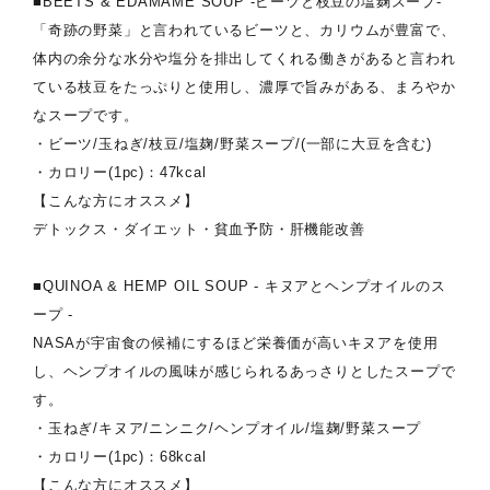
■BEETS & EDAMAME SOUP -ビーツと枝豆の塩麹スープ-
「奇跡の野菜」と言われているビーツと、カリウムが豊富で、
体内の余分な水分や塩分を排出してくれる働きがあると言われ
ている枝豆をたっぷりと使用し、濃厚で旨みがある、まろやか
なスープです。
・ビーツ/玉ねぎ/枝豆/塩麹/野菜スープ/(一部に大豆を含む)
・カロリー(1pc)：47kcal
【こんな方にオススメ】
デトックス・ダイエット・貧血予防・肝機能改善
■QUINOA & HEMP OIL SOUP - キヌアとヘンプオイルのス
ープ -
NASAが宇宙食の候補にするほど栄養価が高いキヌアを使用
し、ヘンプオイルの風味が感じられるあっさりとしたスープで
す。
・玉ねぎ/キヌア/ニンニク/ヘンプオイル/塩麹/野菜スープ
・カロリー(1pc)：68kcal
【こんな方にオススメ】