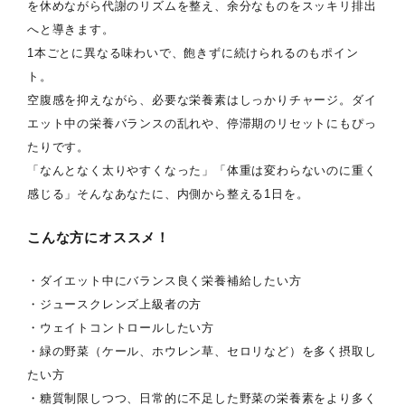
を休めながら代謝のリズムを整え、余分なものをスッキリ排出
へと導きます。
1本ごとに異なる味わいで、飽きずに続けられるのもポイン
ト。
空腹感を抑えながら、必要な栄養素はしっかりチャージ。ダイ
エット中の栄養バランスの乱れや、停滞期のリセットにもぴっ
たりです。
「なんとなく太りやすくなった」「体重は変わらないのに重く
感じる」そんなあなたに、内側から整える1日を。
こんな方にオススメ！
・ダイエット中にバランス良く栄養補給したい方
・ジュースクレンズ上級者の方
・ウェイトコントロールしたい方
・緑の野菜（ケール、ホウレン草、セロリなど）を多く摂取し
たい方
・糖質制限しつつ、日常的に不足した野菜の栄養素をより多く