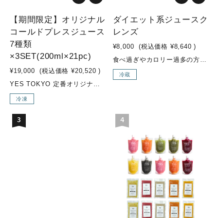
【期間限定】オリジナル
ダイエット系ジュースク
コールドプレスジュース
レンズ
7種類
¥8,000
(税込価格
¥8,640
)
×3SET(200ml×21pc)
食べ過ぎやカロリー過多の方のためのダイエットプログラム緑の野菜(ケール、ホウレン草、セロリ等)をたっぷりと使用し、糖質控えめな果物やカロリーを控えめにしたジュースが入ったダイエット系セットです。“お野菜感”のある味のジュースが多く入っています。ジュースクレンズ経験の豊富な方や、ファスティング経験のある方、ダイエット中の方などにオススメです。 こんな方にオススメ！・ダイエット中にバランス良く栄養補給したい方・ジュースクレンズ上級者の方・ウェイトコントロールしたい方・緑の野菜（ケール、ホウレン草、セロリなど）を多く摂取したい方・糖質制限しつつ、日常的に不足した野菜の栄養素をより多く補給したい方 セット内容MOSS GREEN / GREEN GOODNESS / SEA SIDE / ENERGIZER / VENUSなどが入ります 内容量350ml×6本
¥19,000
(税込価格
¥20,520
)
冷蔵
YES TOKYO 定番オリジナルコールドプレスジュースに加え、季節限定メニューの『Attractive woman』『Brand New Day』を加えた【期間限定 7種類×3SET】【YES TOKYO オリジナルコールドプレスジュースとは...？】水・着色料・保存料などの添加物を一切使用せず、野菜・果物のみをコールドプレス製法でお搾りしたオリジナルジュースを、ご自宅でも気軽にお召し上がり頂けるように、冷凍してお届けします。【コールドプレス製法とは...？】コールドプレスとは熱を加えずに抽出する低音圧搾製法のことです。 そして、不溶性の食物繊維は除かれる為、胃腸への負担が少なく、吸収率も高まり栄養補給に優れています。様々なお野菜やフルーツを一度に効率よく摂取でき、お野菜不足の方はもちろん、お食事の代わりに置き換えるジュースクレンズ用として、お子様用ジュースとしてもオススメです。普段のお食事ではなかなか摂取しにくい栄養素も、YES TOKYOオリジナルコールドプレスジュースで取り入れ、食生活の見直しや健康や美容のサポートに繋げていきましょう！ こんな方にオススメ！・野菜不足の方・腸内環境改善・2DAYSクレンズを行いたい方 素材・成分■Brand New Day(SEASONAL)・リンゴ/パイナップル/小松菜/レモン/チャコール(竹炭)■Attractive woman(SEASONAL)・リンゴ/紫キャベツ/キャベツ/レモン■ZESTY・リンゴ/パイナップル/ショウガ■SUNRISE GLOW・ニンジン/パイナップル/ショウガ/グレープフルーツ■LUSH LIFE・小松菜/リンゴ/レモン■SUBLIME GREEN・ケール/パイナップル/オレンジ/キュウリ/レモン■LIQUID BEET・ビーツ/リンゴ/ショウガ/レモン内容量・オリジナルコールドプレスジュース：200ml×21pc※各種3pcずつ
冷凍
3
4