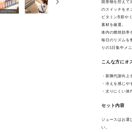
固形物を控えて
のスイッチをオ
ビタミンB群や
素材を厳選。
体内の燃焼効率
毎日のリズムを
りの1日集中メ
こんな方にオ
・新陳代謝向上
・冷えを感じや
・太りにくい体
セット内容
ジュースはお選
い。