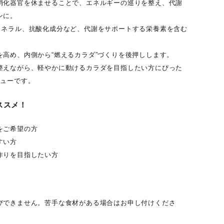
消化器官を休ませることで、エネルギーの巡りを整え、代謝
ンに。
ミネラル、抗酸化成分など、代謝をサポートする栄養素を含む
を高め、内側から“燃えるカラダ”づくりを後押しします。
整えながら、軽やかに動けるカラダを目指したい方にぴった
ニューです。
ススメ！
をご希望の方
すい方
作りを目指したい方
びできません。苦手な食材がある場合はお申し付けくださ