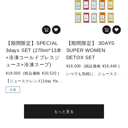
【期間限定】SPECIAL
【期間限定】 3DAYS
3days SET (270ml*13本
SUPER WOMEN
+冷凍コールドプレスジ
DETOX SET
ュース+冷凍スープ)
¥18,000
(税込価格
¥19,440
)
¥19,000
(税込価格
¥20,520
)
いつでも気軽に、ジュースクレンズにトライしてみませんか？健康維持の為に、必要な栄養素を摂取し、体内をデトックスしてあげましょう！こちらのセットは、ジュースクレンズ中は、オリジナルコールドプレスジュースを利用し、準備食や回復食では、オリジナルスープを活用したプログラムです。※準備食→ジュースクレンズ→回復食(合計：3DAYS)が可能な、女性におすすめの、ダイエット・デトックス効果に特化した内容のセットYES TOKYOでは、準備食・回復食期間に何を摂取して過ごして頂くかがとても重要と推進しており、効果にも大きく影響します。ジュースクレンズを検討中の方で、準備食・回復食期間中のお食事に関するお悩みが多いかと思いますが、こちらのセットで全てが解決！！そして、YES TOKYOオリジナルスープは、添加物不使用・動物性食品不使用でVEGAN対応のスープとなっており、スーパーフードを使用した栄養価が高く低カロリーなスープです。ジュースクレンズ後も身体の内側から温め、デトックス効果を高めてくれますので、安心してチャレンジして頂けます。3DAYS FASTING やり方準備食(1day)：オリジナルスープ5pcジュースクレンズ(1day)：オリジナルコールドプレスジュース10pc回復食(1day)：オリジナルスープ5pcオススメの飲む順番(オリジナルコールドプレスジュース)①Attractive woman②SUBLIME GREEN③LIQUID BEET④Brand New Day⑤LUSH LIFE⑥ZESTY⑦SUBLIME GREEN⑧LUSH LIFE⑨Attractive woman⑩LIQUID BEET※オリジナルスープはお好きな順番でお飲みください参考動画はこちらからチェック！▼【冷凍スープ・冷凍コールドプレスジュースでファスティング！】https://www.youtube.com/watch?v=4gthQIfA5O0【YES TOKYO オリジナルコールドプレスジュースとは...？】水・着色料・保存料などの添加物を一切使用せず、野菜・果物のみをコールドプレス製法でお搾りしたオリジナルジュースを、ご自宅でも気軽にお召し上がり頂けるように、冷凍してお届けします。【コールドプレス製法とは...？】コールドプレスとは熱を加えずに抽出する低温圧搾製法のことです。 そして、不溶性の食物繊維は除かれる為、胃腸への負担が少なく、吸収率も高まり栄養補給に優れています。様々なお野菜やフルーツを一度に効率よく摂取でき、お野菜不足の方はもちろん、お食事の代わりに置き換えるジュースクレンズ用として、お子様用ジュースとしてもオススメです。普段のお食事ではなかなか摂取しにくい栄養素も、YES TOKYOオリジナルコールドプレスジュースで取り入れ、食生活の見直しや健康や美容のサポートに繋げていきましょう！ こんな方にオススメ！・腸内環境を整えたい方・美肌づくり・ダイエットしたい方 セット内容◇オリジナルコールドプレスジュース◇■ZESTY(1pc)・リンゴ/パイナップル/ショウガ■LIQUID BEET(2pc)・ビーツ/リンゴ/ショウガ/レモン■LUSH LIFE(2pc)・リンゴ/小松菜/レモン■SUBLIME GREEN(2pc)・ケール/パイナップル/オレンジ/キュウリ/レモン■Brand New Day(1pc)・リンゴ/パイナップル/小松菜/レモン/チャコール(竹炭)■Attractive woman(2pc)・リンゴ/紫キャベツ/キャベツ/レモン◇オリジナルスープ◇■BEETS & EDAMAME SOUP -ビーツと枝豆の塩麹スープ-(2pc)・ビーツ/玉ねぎ/枝豆/塩麹/野菜スープ/(一部に大豆を含む)■QUINOA & HEMP OIL SOUP - キヌアとヘンプオイルのスープ -(2pc)・玉ねぎ/キヌア/ニンニク/ヘンプオイル/塩麹/野菜スープ■TOMATO & QUINOA SOUP - トマトとキヌアのスープ -(2pc)・ホールトマト/玉ねぎ/人参/キャベツ/マッシュルーム/キヌア/オリーブオイル/にんにく/ローリエ/塩麹■PUMPKIN & MISO SOUP - カボチャの味噌スープ -(2pc)・玉ねぎ/カボチャ/味噌/野菜スープ/(一部に大豆を含む)■MUSHROOM SOUP - マッシュルームのスープ -(2pc)・豆乳/玉ねぎ/マッシュルーム/オリーブオイル/ニンニク/食塩/胡椒(一部に大豆を含む) 内容量・オリジナルコールドプレスジュース：200ml×10pc・オリジナルスープ：180g×10pc
【ジュースクレンズ(1day Half)→回復食(1day Half)】までをスムーズに行える3日間セット回復食期間は何を食べて過ごしたら良いかわからない…ジュースクレンズ後から通常食に戻すまでの期間はどう過ごすべき？？と、お悩みの方はこちらのセットからスタートしてみませんか？！ジュースクレンズ後の、回復食期間をどう過ごすかはとても重要です。『YES TOKYO FROZEN COLDPRESSED JUICE』と『YES TOKYO ORIGINAL FROZEN SOUP』を使用し、ジュースクレンズの効果を最大限に引き出し、ジュースクレンズ後も穏やかにお過ごしいただけます。気軽に長期のジュースクレンズにチャレンジ可能なセットとなっておりますので是非お試し下さい！こんな方にオススメ！・ジュースクレンズ後が不安な方・長期間のジュースクレンズに挑戦したい方・ダイエット中で更なる成果を出したい方・暴飲暴食が続いて身体をスッキリさせたい方 セット内容【DAY 1】・PIXIE：リンゴ・パイナップ ・レモン・ショウガ・ターメリック・365DAYS：ホウレン草・キャベツ・ブロッコリー・パセリ・リンゴ・レモン・SUNSET：ニンジン・ショウガ・オレンジ・レモン・ウコン・THE ROSE：ビーツ・ニンジン・キャベツ・ショウガ・オレンジ・レモン・SEA SIDE：ホウレン草・セロリ・ロメインレタス・オレンジ・グレープフルーツ・ショウガ・スピルリナ・REFRESHER：リンゴ・パイナップル・グレープフルーツ・レモン・ビーツ・ローズ・MARBLES：ビーツ・キュウリ・ゴボウ・ショウガ・パイナップル・グレープフルーツ・レモン・MOSS GREEN：ケール・ホウレン草・セロリ・キュウリ・レモン・ショウガ ・グレープフルーツ【DAY 2】・3AM：白菜・パイナップル・グレープフルーツ・キャベツ・キュウリ・ゴボウ・ショウガ・LIME：パイナップル・ライム・白菜・キャベツ・グレープフルーツ・レモン・チアシード・REFRESHER：リンゴ・パイナップル・グレープフルーツ・レモン・グレープフルーツ・ビーツ・ローズ・MARBLES：ビーツ・キュウリ・ゴボウ・ショウガ・パイナップル・グレープフルーツ・レモン・365DAYS：ホウレン草・キャベツ・ブロッコリー・パセリ・リンゴ・レモン・キヌアとヘンプオイルのスープ・トマトとキヌアのスープ【DAY 3】・ZESTY・SUNRISE GLOW・ビーツと枝豆の塩麹スープ・キヌアとヘンプオイルのスープ・LUSH LIFE・キヌアとヘンプオイルのスープ・カボチャの味噌スープ・LIQUID BEETスープは冷凍スープでのお渡しとなります。冷凍コールドプレスジュースは冷凍でのお渡しとなります。※店頭受け取り、又はデリバリーでのお届けのみ対象となります。(デリバリー対応区域のみ)※種類の変更不可です。 内容量・コールドプレスジュース：270ml×12本・【冷凍】オリジナルコールドプレスジュース：200ml×4pc・【冷凍】オリジナルスープ：180g×6pc
冷蔵
もっと見る