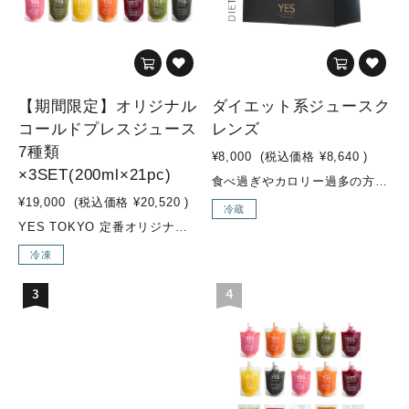
【期間限定】オリジナル
ダイエット系ジュースク
コールドプレスジュース
レンズ
7種類
¥8,000
(税込価格
¥8,640
)
×3SET(200ml×21pc)
食べ過ぎやカロリー過多の方のためのダイエットプログラム緑の野菜(ケール、ホウレン草、セロリ等)をたっぷりと使用し、糖質控えめな果物やカロリーを控えめにしたジュースが入ったダイエット系セットです。“お野菜感”のある味のジュースが多く入っています。ジュースクレンズ経験の豊富な方や、ファスティング経験のある方、ダイエット中の方などにオススメです。 こんな方にオススメ！・ダイエット中にバランス良く栄養補給したい方・ジュースクレンズ上級者の方・ウェイトコントロールしたい方・緑の野菜（ケール、ホウレン草、セロリなど）を多く摂取したい方・糖質制限しつつ、日常的に不足した野菜の栄養素をより多く補給したい方 セット内容MOSS GREEN / GREEN GOODNESS / SEA SIDE / ENERGIZER / VENUSなどが入ります 内容量350ml×6本
¥19,000
(税込価格
¥20,520
)
冷蔵
YES TOKYO 定番オリジナルコールドプレスジュースに加え、季節限定メニューの『Attractive woman』『Brand New Day』を加えた【期間限定 7種類×3SET】【YES TOKYO オリジナルコールドプレスジュースとは...？】水・着色料・保存料などの添加物を一切使用せず、野菜・果物のみをコールドプレス製法でお搾りしたオリジナルジュースを、ご自宅でも気軽にお召し上がり頂けるように、冷凍してお届けします。【コールドプレス製法とは...？】コールドプレスとは熱を加えずに抽出する低音圧搾製法のことです。 そして、不溶性の食物繊維は除かれる為、胃腸への負担が少なく、吸収率も高まり栄養補給に優れています。様々なお野菜やフルーツを一度に効率よく摂取でき、お野菜不足の方はもちろん、お食事の代わりに置き換えるジュースクレンズ用として、お子様用ジュースとしてもオススメです。普段のお食事ではなかなか摂取しにくい栄養素も、YES TOKYOオリジナルコールドプレスジュースで取り入れ、食生活の見直しや健康や美容のサポートに繋げていきましょう！ こんな方にオススメ！・野菜不足の方・腸内環境改善・2DAYSクレンズを行いたい方 素材・成分■Brand New Day(SEASONAL)・リンゴ/パイナップル/小松菜/レモン/チャコール(竹炭)■Attractive woman(SEASONAL)・リンゴ/紫キャベツ/キャベツ/レモン■ZESTY・リンゴ/パイナップル/ショウガ■SUNRISE GLOW・ニンジン/パイナップル/ショウガ/グレープフルーツ■LUSH LIFE・小松菜/リンゴ/レモン■SUBLIME GREEN・ケール/パイナップル/オレンジ/キュウリ/レモン■LIQUID BEET・ビーツ/リンゴ/ショウガ/レモン内容量・オリジナルコールドプレスジュース：200ml×21pc※各種3pcずつ
冷凍
3
4