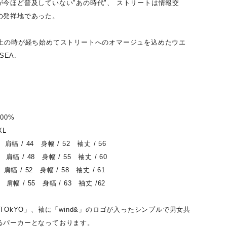
が今ほど普及していない"あの時代"、 ストリートは情報交
の発祥地であった。
以上の時が経ち始めてストリートへのオマージュを込めたウエ
SEA.
00%
XL
 肩幅 / 44 身幅 / 52 袖丈 / 56
 肩幅 / 48 身幅 / 55 袖丈 / 60
 肩幅 / 52 身幅 / 58 袖丈 / 61
 肩幅 / 55 身幅 / 63 袖丈 /62
 TOkYO」、袖に「wind&」のロゴが入ったシンプルで男女共
るパーカーとなっております。