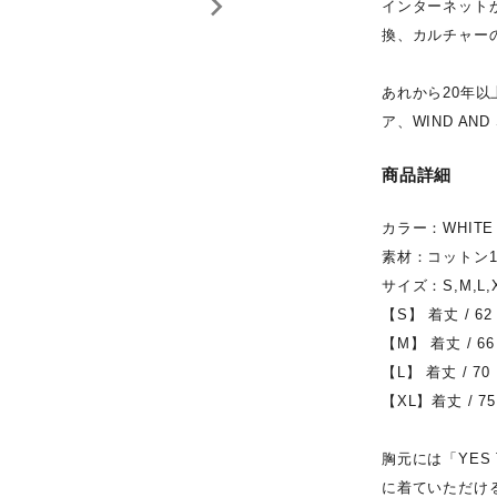
インターネット
換、カルチャー
あれから20年
ア、WIND AND 
商品詳細
カラー：WHITE
素材：コットン1
サイズ：S,M,L,
【S】 着丈 / 62
【M】 着丈 / 66
【L】 着丈 / 70
【XL】着丈 / 75
胸元には「YES
に着ていただけ