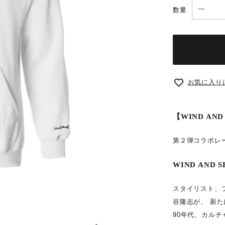
数量
お気に入り
【WIND AND 
第２弾コラボレ
WIND AND
スタイリスト、
谷隆志が、 新
90年代、カル