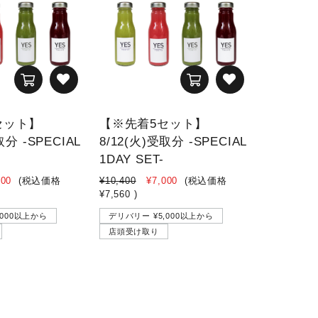
セット】
【※先着5セット】
【※先着
取分 -SPECIAL
8/12(火)受取分 -SPECIAL
8/13(水
1DAY SET-
1DAY SE
000
(税込価格
¥10,400
¥7,000
(税込価格
¥10,400
¥
¥7,560
)
¥7,560
)
,000以上から
デリバリー ¥5,000以上から
デリバリー 
店頭受け取り
店頭受け取