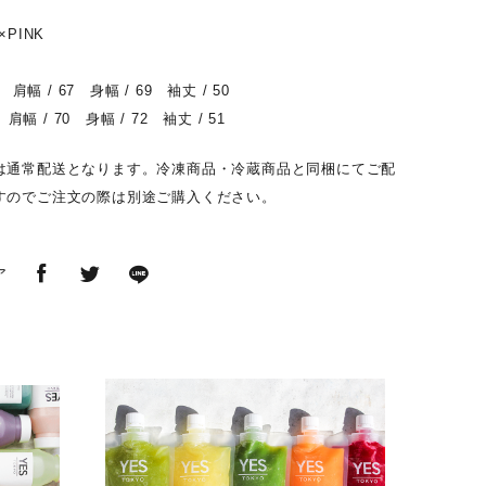
PINK
 肩幅 / 67 身幅 / 69 袖丈 / 50
 肩幅 / 70 身幅 / 72 袖丈 / 51
は通常配送となります。冷凍商品・冷蔵商品と同梱にてご配
すのでご注文の際は別途ご購入ください。
ア