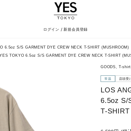
/
ログイン
新規会員登録
 6.5oz S/S GARMENT DYE CREW NECK T-SHIRT (MUSHROOM)
YES TOKYO 6.5oz S/S GARMENT DYE CREW NECK T-SHIRT (M
GOODS, T-shirt
常温
店頭受
LOS AN
6.5oz 
T-SHIR