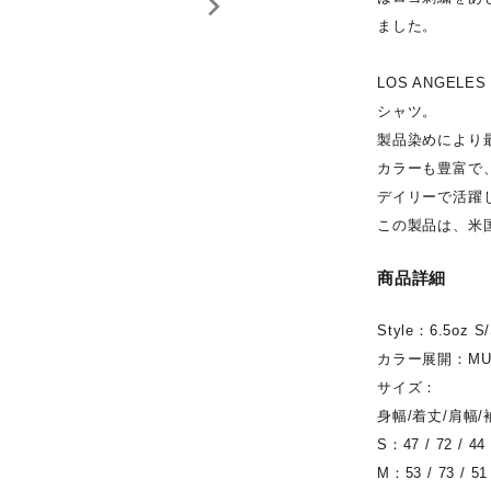
ました。
LOS ANGEL
シャツ。
製品染めにより
カラーも豊富で
デイリーで活躍
この製品は、米国
商品詳細
Style：6.5oz 
カラー展開：MU
サイズ：
身幅/着丈/肩幅/
S：47 / 72 / 44 
M：53 / 73 / 51 