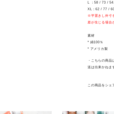
L ：58 / 73 / 54
XL：62 / 77 / 60
※平置きし外寸
差が生じる場合
素材
* 綿100％
* アメリカ製
・こちらの商品
送は出来かねま
この商品をシェ