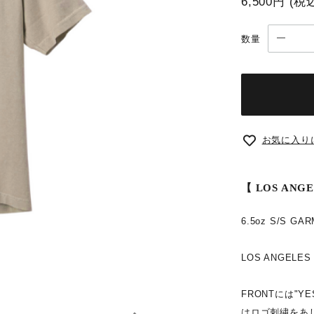
6,500円
(税
数量
お気に入り
【 LOS ANGE
6.5oz S/S GA
LOS ANGEL
FRONTには"Y
はロゴ刺繍をあ