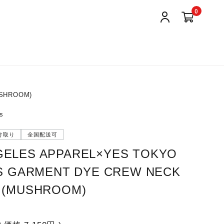
0
USHROOM)
s
け取り
全国配送可
GELES APPAREL×YES TOKYO
S/S GARMENT DYE CREW NECK
T (MUSHROOM)