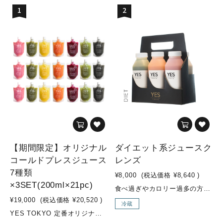
1
2
【期間限定】オリジナル
ダイエット系ジュースク
コールドプレスジュース
レンズ
7種類
¥8,000
(税込価格
¥8,640
)
×3SET(200ml×21pc)
食べ過ぎやカロリー過多の方のためのダイエットプログラム緑の野菜(ケール、ホウレン草、セロリ等)をたっぷりと使用し、糖質控えめな果物やカロリーを控えめにしたジュースが入ったダイエット系セットです。“お野菜感”のある味のジュースが多く入っています。ジュースクレンズ経験の豊富な方や、ファスティング経験のある方、ダイエット中の方などにオススメです。 こんな方にオススメ！・ダイエット中にバランス良く栄養補給したい方・ジュースクレンズ上級者の方・ウェイトコントロールしたい方・緑の野菜（ケール、ホウレン草、セロリなど）を多く摂取したい方・糖質制限しつつ、日常的に不足した野菜の栄養素をより多く補給したい方 セット内容MOSS GREEN / GREEN GOODNESS / SEA SIDE / ENERGIZER / VENUSなどが入ります 内容量350ml×6本
¥19,000
(税込価格
¥20,520
)
冷蔵
YES TOKYO 定番オリジナルコールドプレスジュースに加え、季節限定メニューの『Attractive woman』『Brand New Day』を加えた【期間限定 7種類×3SET】【YES TOKYO オリジナルコールドプレスジュースとは...？】水・着色料・保存料などの添加物を一切使用せず、野菜・果物のみをコールドプレス製法でお搾りしたオリジナルジュースを、ご自宅でも気軽にお召し上がり頂けるように、冷凍してお届けします。【コールドプレス製法とは...？】コールドプレスとは熱を加えずに抽出する低音圧搾製法のことです。 そして、不溶性の食物繊維は除かれる為、胃腸への負担が少なく、吸収率も高まり栄養補給に優れています。様々なお野菜やフルーツを一度に効率よく摂取でき、お野菜不足の方はもちろん、お食事の代わりに置き換えるジュースクレンズ用として、お子様用ジュースとしてもオススメです。普段のお食事ではなかなか摂取しにくい栄養素も、YES TOKYOオリジナルコールドプレスジュースで取り入れ、食生活の見直しや健康や美容のサポートに繋げていきましょう！ こんな方にオススメ！・野菜不足の方・腸内環境改善・2DAYSクレンズを行いたい方 素材・成分■Brand New Day(SEASONAL)・リンゴ/パイナップル/小松菜/レモン/チャコール(竹炭)■Attractive woman(SEASONAL)・リンゴ/紫キャベツ/キャベツ/レモン■ZESTY・リンゴ/パイナップル/ショウガ■SUNRISE GLOW・ニンジン/パイナップル/ショウガ/グレープフルーツ■LUSH LIFE・小松菜/リンゴ/レモン■SUBLIME GREEN・ケール/パイナップル/オレンジ/キュウリ/レモン■LIQUID BEET・ビーツ/リンゴ/ショウガ/レモン内容量・オリジナルコールドプレスジュース：200ml×21pc※各種3pcずつ