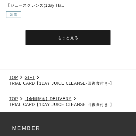
【ジュースクレンズ(1day Half)→回復食(1day Half)】までをスムーズに行える3日間セット回復食期間は何を食べて過ごしたら良いかわからない…ジュースクレンズ後から通常食に戻すまでの期間はどう過ごすべき？？と、お悩みの方はこちらのセットからスタートしてみませんか？！ジュースクレンズ後の、回復食期間をどう過ごすかはとても重要です。『YES TOKYO FROZEN COLDPRESSED JUICE』と『YES TOKYO ORIGINAL FROZEN SOUP』を使用し、ジュースクレンズの効果を最大限に引き出し、ジュースクレンズ後も穏やかにお過ごしいただけます。気軽に長期のジュースクレンズにチャレンジ可能なセットとなっておりますので是非お試し下さい！こんな方にオススメ！・ジュースクレンズ後が不安な方・長期間のジュースクレンズに挑戦したい方・ダイエット中で更なる成果を出したい方・暴飲暴食が続いて身体をスッキリさせたい方 セット内容【DAY 1】・PIXIE：リンゴ・パイナップ ・レモン・ショウガ・ターメリック・365DAYS：ホウレン草・キャベツ・ブロッコリー・パセリ・リンゴ・レモン・SUNSET：ニンジン・ショウガ・オレンジ・レモン・ウコン・THE ROSE：ビーツ・ニンジン・キャベツ・ショウガ・オレンジ・レモン・SEA SIDE：ホウレン草・セロリ・ロメインレタス・オレンジ・グレープフルーツ・ショウガ・スピルリナ・REFRESHER：リンゴ・パイナップル・グレープフルーツ・レモン・ビーツ・ローズ・MARBLES：ビーツ・キュウリ・ゴボウ・ショウガ・パイナップル・グレープフルーツ・レモン・MOSS GREEN：ケール・ホウレン草・セロリ・キュウリ・レモン・ショウガ ・グレープフルーツ【DAY 2】・3AM：白菜・パイナップル・グレープフルーツ・キャベツ・キュウリ・ゴボウ・ショウガ・LIME：パイナップル・ライム・白菜・キャベツ・グレープフルーツ・レモン・チアシード・REFRESHER：リンゴ・パイナップル・グレープフルーツ・レモン・グレープフルーツ・ビーツ・ローズ・MARBLES：ビーツ・キュウリ・ゴボウ・ショウガ・パイナップル・グレープフルーツ・レモン・365DAYS：ホウレン草・キャベツ・ブロッコリー・パセリ・リンゴ・レモン・キヌアとヘンプオイルのスープ・トマトとキヌアのスープ【DAY 3】・ZESTY・SUNRISE GLOW・ビーツと枝豆の塩麹スープ・キヌアとヘンプオイルのスープ・LUSH LIFE・キヌアとヘンプオイルのスープ・カボチャの味噌スープ・LIQUID BEETスープは冷凍スープでのお渡しとなります。冷凍コールドプレスジュースは冷凍でのお渡しとなります。※店頭受け取り、又はデリバリーでのお届けのみ対象となります。(デリバリー対応区域のみ)※種類の変更不可です。 内容量・コールドプレスジュース：270ml×12本・【冷凍】オリジナルコールドプレスジュース：200ml×4pc・【冷凍】オリジナルスープ：180g×6pc
冷蔵
もっと見る
TOP
GIFT
TRIAL CARD【1DAY JUICE CLEANSE-回復食付き-】
TOP
【全国配送】DELIVERY
TRIAL CARD【1DAY JUICE CLEANSE-回復食付き-】
MEMBER