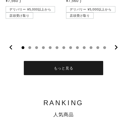
¥7,560
)
¥7,560
)
デリバリー ¥5,000以上から
デリバリー ¥5,000以上から
店頭受け取り
店頭受け取り
10
11
12
13
もっと見る
RANKING
人気商品