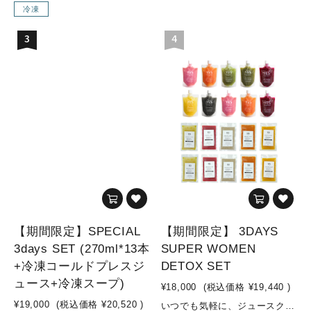
冷凍
3
4
【期間限定】SPECIAL
【期間限定】 3DAYS
3days SET (270ml*13本
SUPER WOMEN
+冷凍コールドプレスジ
DETOX SET
ュース+冷凍スープ)
¥18,000
(税込価格
¥19,440
)
¥19,000
(税込価格
¥20,520
)
いつでも気軽に、ジュースクレンズにトライしてみませんか？健康維持の為に、必要な栄養素を摂取し、体内をデトックスしてあげましょう！こちらのセットは、ジュースクレンズ中は、オリジナルコールドプレスジュースを利用し、準備食や回復食では、オリジナルスープを活用したプログラムです。※準備食→ジュースクレンズ→回復食(合計：3DAYS)が可能な、女性におすすめの、ダイエット・デトックス効果に特化した内容のセットYES TOKYOでは、準備食・回復食期間に何を摂取して過ごして頂くかがとても重要と推進しており、効果にも大きく影響します。ジュースクレンズを検討中の方で、準備食・回復食期間中のお食事に関するお悩みが多いかと思いますが、こちらのセットで全てが解決！！そして、YES TOKYOオリジナルスープは、添加物不使用・動物性食品不使用でVEGAN対応のスープとなっており、スーパーフードを使用した栄養価が高く低カロリーなスープです。ジュースクレンズ後も身体の内側から温め、デトックス効果を高めてくれますので、安心してチャレンジして頂けます。3DAYS FASTING やり方準備食(1day)：オリジナルスープ5pcジュースクレンズ(1day)：オリジナルコールドプレスジュース10pc回復食(1day)：オリジナルスープ5pcオススメの飲む順番(オリジナルコールドプレスジュース)①Attractive woman②SUBLIME GREEN③LIQUID BEET④Brand New Day⑤LUSH LIFE⑥ZESTY⑦SUBLIME GREEN⑧LUSH LIFE⑨Attractive woman⑩LIQUID BEET※オリジナルスープはお好きな順番でお飲みください参考動画はこちらからチェック！▼【冷凍スープ・冷凍コールドプレスジュースでファスティング！】https://www.youtube.com/watch?v=4gthQIfA5O0【YES TOKYO オリジナルコールドプレスジュースとは...？】水・着色料・保存料などの添加物を一切使用せず、野菜・果物のみをコールドプレス製法でお搾りしたオリジナルジュースを、ご自宅でも気軽にお召し上がり頂けるように、冷凍してお届けします。【コールドプレス製法とは...？】コールドプレスとは熱を加えずに抽出する低温圧搾製法のことです。 そして、不溶性の食物繊維は除かれる為、胃腸への負担が少なく、吸収率も高まり栄養補給に優れています。様々なお野菜やフルーツを一度に効率よく摂取でき、お野菜不足の方はもちろん、お食事の代わりに置き換えるジュースクレンズ用として、お子様用ジュースとしてもオススメです。普段のお食事ではなかなか摂取しにくい栄養素も、YES TOKYOオリジナルコールドプレスジュースで取り入れ、食生活の見直しや健康や美容のサポートに繋げていきましょう！ こんな方にオススメ！・腸内環境を整えたい方・美肌づくり・ダイエットしたい方 セット内容◇オリジナルコールドプレスジュース◇■ZESTY(1pc)・リンゴ/パイナップル/ショウガ■LIQUID BEET(2pc)・ビーツ/リンゴ/ショウガ/レモン■LUSH LIFE(2pc)・リンゴ/小松菜/レモン■SUBLIME GREEN(2pc)・ケール/パイナップル/オレンジ/キュウリ/レモン■Brand New Day(1pc)・リンゴ/パイナップル/小松菜/レモン/チャコール(竹炭)■Attractive woman(2pc)・リンゴ/紫キャベツ/キャベツ/レモン◇オリジナルスープ◇■BEETS & EDAMAME SOUP -ビーツと枝豆の塩麹スープ-(2pc)・ビーツ/玉ねぎ/枝豆/塩麹/野菜スープ/(一部に大豆を含む)■QUINOA & HEMP OIL SOUP - キヌアとヘンプオイルのスープ -(2pc)・玉ねぎ/キヌア/ニンニク/ヘンプオイル/塩麹/野菜スープ■TOMATO & QUINOA SOUP - トマトとキヌアのスープ -(2pc)・ホールトマト/玉ねぎ/人参/キャベツ/マッシュルーム/キヌア/オリーブオイル/にんにく/ローリエ/塩麹■PUMPKIN & MISO SOUP - カボチャの味噌スープ -(2pc)・玉ねぎ/カボチャ/味噌/野菜スープ/(一部に大豆を含む)■MUSHROOM SOUP - マッシュルームのスープ -(2pc)・豆乳/玉ねぎ/マッシュルーム/オリーブオイル/ニンニク/食塩/胡椒(一部に大豆を含む) 内容量・オリジナルコールドプレスジュース：200ml×10pc・オリジナルスープ：180g×10pc