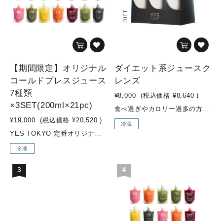
【期間限定】オリジナル
ダイエット系ジュースク
コールドプレスジュース
レンズ
7種類
¥8,000
(税込価格
¥8,640
)
×3SET(200ml×21pc)
食べ過ぎやカロリー過多の方のためのダイエットプログラム緑の野菜(ケール、ホウレン草、セロリ等)をたっぷりと使用し、糖質控えめな果物やカロリーを控えめにしたジュースが入ったダイエット系セットです。“お野菜感”のある味のジュースが多く入っています。ジュースクレンズ経験の豊富な方や、ファスティング経験のある方、ダイエット中の方などにオススメです。 こんな方にオススメ！・ダイエット中にバランス良く栄養補給したい方・ジュースクレンズ上級者の方・ウェイトコントロールしたい方・緑の野菜（ケール、ホウレン草、セロリなど）を多く摂取したい方・糖質制限しつつ、日常的に不足した野菜の栄養素をより多く補給したい方 セット内容MOSS GREEN / GREEN GOODNESS / SEA SIDE / ENERGIZER / VENUSなどが入ります 内容量350ml×6本
¥19,000
(税込価格
¥20,520
)
冷蔵
YES TOKYO 定番オリジナルコールドプレスジュースに加え、季節限定メニューの『Attractive woman』『Brand New Day』を加えた【期間限定 7種類×3SET】【YES TOKYO オリジナルコールドプレスジュースとは...？】水・着色料・保存料などの添加物を一切使用せず、野菜・果物のみをコールドプレス製法でお搾りしたオリジナルジュースを、ご自宅でも気軽にお召し上がり頂けるように、冷凍してお届けします。【コールドプレス製法とは...？】コールドプレスとは熱を加えずに抽出する低音圧搾製法のことです。 そして、不溶性の食物繊維は除かれる為、胃腸への負担が少なく、吸収率も高まり栄養補給に優れています。様々なお野菜やフルーツを一度に効率よく摂取でき、お野菜不足の方はもちろん、お食事の代わりに置き換えるジュースクレンズ用として、お子様用ジュースとしてもオススメです。普段のお食事ではなかなか摂取しにくい栄養素も、YES TOKYOオリジナルコールドプレスジュースで取り入れ、食生活の見直しや健康や美容のサポートに繋げていきましょう！ こんな方にオススメ！・野菜不足の方・腸内環境改善・2DAYSクレンズを行いたい方 素材・成分■Brand New Day(SEASONAL)・リンゴ/パイナップル/小松菜/レモン/チャコール(竹炭)■Attractive woman(SEASONAL)・リンゴ/紫キャベツ/キャベツ/レモン■ZESTY・リンゴ/パイナップル/ショウガ■SUNRISE GLOW・ニンジン/パイナップル/ショウガ/グレープフルーツ■LUSH LIFE・小松菜/リンゴ/レモン■SUBLIME GREEN・ケール/パイナップル/オレンジ/キュウリ/レモン■LIQUID BEET・ビーツ/リンゴ/ショウガ/レモン内容量・オリジナルコールドプレスジュース：200ml×21pc※各種3pcずつ
冷凍
3
4