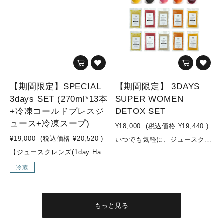
【期間限定】SPECIAL
【期間限定】 3DAYS
3days SET (270ml*13本
SUPER WOMEN
+冷凍コールドプレスジ
DETOX SET
ュース+冷凍スープ)
¥18,000
(税込価格
¥19,440
)
¥19,000
(税込価格
¥20,520
)
いつでも気軽に、ジュースクレンズにトライしてみませんか？健康維持の為に、必要な栄養素を摂取し、体内をデトックスしてあげましょう！こちらのセットは、ジュースクレンズ中は、オリジナルコールドプレスジュースを利用し、準備食や回復食では、オリジナルスープを活用したプログラムです。※準備食→ジュースクレンズ→回復食(合計：3DAYS)が可能な、女性におすすめの、ダイエット・デトックス効果に特化した内容のセットYES TOKYOでは、準備食・回復食期間に何を摂取して過ごして頂くかがとても重要と推進しており、効果にも大きく影響します。ジュースクレンズを検討中の方で、準備食・回復食期間中のお食事に関するお悩みが多いかと思いますが、こちらのセットで全てが解決！！そして、YES TOKYOオリジナルスープは、添加物不使用・動物性食品不使用でVEGAN対応のスープとなっており、スーパーフードを使用した栄養価が高く低カロリーなスープです。ジュースクレンズ後も身体の内側から温め、デトックス効果を高めてくれますので、安心してチャレンジして頂けます。3DAYS FASTING やり方準備食(1day)：オリジナルスープ5pcジュースクレンズ(1day)：オリジナルコールドプレスジュース10pc回復食(1day)：オリジナルスープ5pcオススメの飲む順番(オリジナルコールドプレスジュース)①Attractive woman②SUBLIME GREEN③LIQUID BEET④Brand New Day⑤LUSH LIFE⑥ZESTY⑦SUBLIME GREEN⑧LUSH LIFE⑨Attractive woman⑩LIQUID BEET※オリジナルスープはお好きな順番でお飲みください参考動画はこちらからチェック！▼【冷凍スープ・冷凍コールドプレスジュースでファスティング！】https://www.youtube.com/watch?v=4gthQIfA5O0【YES TOKYO オリジナルコールドプレスジュースとは...？】水・着色料・保存料などの添加物を一切使用せず、野菜・果物のみをコールドプレス製法でお搾りしたオリジナルジュースを、ご自宅でも気軽にお召し上がり頂けるように、冷凍してお届けします。【コールドプレス製法とは...？】コールドプレスとは熱を加えずに抽出する低温圧搾製法のことです。 そして、不溶性の食物繊維は除かれる為、胃腸への負担が少なく、吸収率も高まり栄養補給に優れています。様々なお野菜やフルーツを一度に効率よく摂取でき、お野菜不足の方はもちろん、お食事の代わりに置き換えるジュースクレンズ用として、お子様用ジュースとしてもオススメです。普段のお食事ではなかなか摂取しにくい栄養素も、YES TOKYOオリジナルコールドプレスジュースで取り入れ、食生活の見直しや健康や美容のサポートに繋げていきましょう！ こんな方にオススメ！・腸内環境を整えたい方・美肌づくり・ダイエットしたい方 セット内容◇オリジナルコールドプレスジュース◇■ZESTY(1pc)・リンゴ/パイナップル/ショウガ■LIQUID BEET(2pc)・ビーツ/リンゴ/ショウガ/レモン■LUSH LIFE(2pc)・リンゴ/小松菜/レモン■SUBLIME GREEN(2pc)・ケール/パイナップル/オレンジ/キュウリ/レモン■Brand New Day(1pc)・リンゴ/パイナップル/小松菜/レモン/チャコール(竹炭)■Attractive woman(2pc)・リンゴ/紫キャベツ/キャベツ/レモン◇オリジナルスープ◇■BEETS & EDAMAME SOUP -ビーツと枝豆の塩麹スープ-(2pc)・ビーツ/玉ねぎ/枝豆/塩麹/野菜スープ/(一部に大豆を含む)■QUINOA & HEMP OIL SOUP - キヌアとヘンプオイルのスープ -(2pc)・玉ねぎ/キヌア/ニンニク/ヘンプオイル/塩麹/野菜スープ■TOMATO & QUINOA SOUP - トマトとキヌアのスープ -(2pc)・ホールトマト/玉ねぎ/人参/キャベツ/マッシュルーム/キヌア/オリーブオイル/にんにく/ローリエ/塩麹■PUMPKIN & MISO SOUP - カボチャの味噌スープ -(2pc)・玉ねぎ/カボチャ/味噌/野菜スープ/(一部に大豆を含む)■MUSHROOM SOUP - マッシュルームのスープ -(2pc)・豆乳/玉ねぎ/マッシュルーム/オリーブオイル/ニンニク/食塩/胡椒(一部に大豆を含む) 内容量・オリジナルコールドプレスジュース：200ml×10pc・オリジナルスープ：180g×10pc
【ジュースクレンズ(1day Half)→回復食(1day Half)】までをスムーズに行える3日間セット回復食期間は何を食べて過ごしたら良いかわからない…ジュースクレンズ後から通常食に戻すまでの期間はどう過ごすべき？？と、お悩みの方はこちらのセットからスタートしてみませんか？！ジュースクレンズ後の、回復食期間をどう過ごすかはとても重要です。『YES TOKYO FROZEN COLDPRESSED JUICE』と『YES TOKYO ORIGINAL FROZEN SOUP』を使用し、ジュースクレンズの効果を最大限に引き出し、ジュースクレンズ後も穏やかにお過ごしいただけます。気軽に長期のジュースクレンズにチャレンジ可能なセットとなっておりますので是非お試し下さい！こんな方にオススメ！・ジュースクレンズ後が不安な方・長期間のジュースクレンズに挑戦したい方・ダイエット中で更なる成果を出したい方・暴飲暴食が続いて身体をスッキリさせたい方 セット内容【DAY 1】・PIXIE：リンゴ・パイナップ ・レモン・ショウガ・ターメリック・365DAYS：ホウレン草・キャベツ・ブロッコリー・パセリ・リンゴ・レモン・SUNSET：ニンジン・ショウガ・オレンジ・レモン・ウコン・THE ROSE：ビーツ・ニンジン・キャベツ・ショウガ・オレンジ・レモン・SEA SIDE：ホウレン草・セロリ・ロメインレタス・オレンジ・グレープフルーツ・ショウガ・スピルリナ・REFRESHER：リンゴ・パイナップル・グレープフルーツ・レモン・ビーツ・ローズ・MARBLES：ビーツ・キュウリ・ゴボウ・ショウガ・パイナップル・グレープフルーツ・レモン・MOSS GREEN：ケール・ホウレン草・セロリ・キュウリ・レモン・ショウガ ・グレープフルーツ【DAY 2】・3AM：白菜・パイナップル・グレープフルーツ・キャベツ・キュウリ・ゴボウ・ショウガ・LIME：パイナップル・ライム・白菜・キャベツ・グレープフルーツ・レモン・チアシード・REFRESHER：リンゴ・パイナップル・グレープフルーツ・レモン・グレープフルーツ・ビーツ・ローズ・MARBLES：ビーツ・キュウリ・ゴボウ・ショウガ・パイナップル・グレープフルーツ・レモン・365DAYS：ホウレン草・キャベツ・ブロッコリー・パセリ・リンゴ・レモン・キヌアとヘンプオイルのスープ・トマトとキヌアのスープ【DAY 3】・ZESTY・SUNRISE GLOW・ビーツと枝豆の塩麹スープ・キヌアとヘンプオイルのスープ・LUSH LIFE・キヌアとヘンプオイルのスープ・カボチャの味噌スープ・LIQUID BEETスープは冷凍スープでのお渡しとなります。冷凍コールドプレスジュースは冷凍でのお渡しとなります。※店頭受け取り、又はデリバリーでのお届けのみ対象となります。(デリバリー対応区域のみ)※種類の変更不可です。 内容量・コールドプレスジュース：270ml×12本・【冷凍】オリジナルコールドプレスジュース：200ml×4pc・【冷凍】オリジナルスープ：180g×6pc
冷蔵
もっと見る